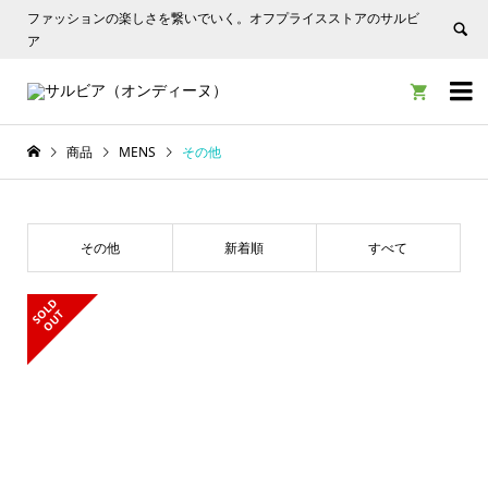
ファッションの楽しさを繋いでいく。オフプライスストアのサルビ
ア


商品
MENS
その他
その他
新着順
すべて
S
L
D
O
U
O
T